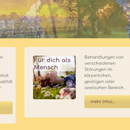
er
Behandlungen von
Für dich als
verschiedenen
Mensch
Störungen im
ebot
körperlichen,
alität
geistigen oder
r
seelischen Bereich.
mehr Infos...