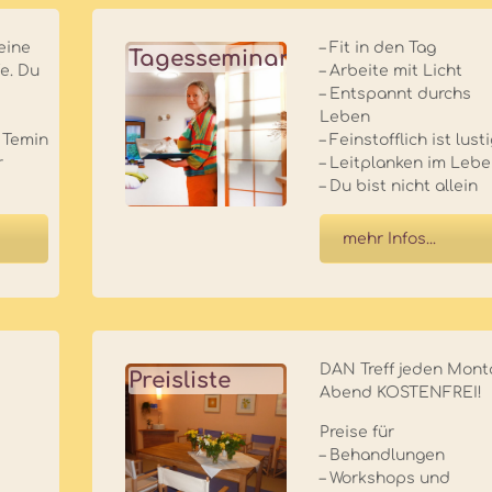
eine
– Fit in den Tag
Tagesseminare
fe. Du
– Arbeite mit Licht
– Entspannt durchs
Leben
 Temin
– Feinstofflich ist lust
r
– Leitplanken im Leb
– Du bist nicht allein
mehr Infos...
DAN Treff jeden Mont
Preisliste
Abend KOSTENFREI!
Preise für
– Behandlungen
– Workshops und